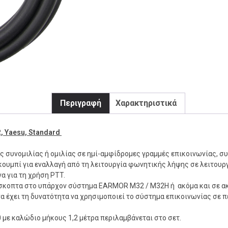
Περιγραφή
Χαρακτηριστικά
 Yaesu, Standard
οδος συνομιλίας ή ομιλίας σε ημί-αμφίδρομες γραμμές επικοινωνίας,
ουμπί για εναλλαγή από τη λειτουργία φωνητικής λήψης σε λειτουρ
α για τη χρήση PTT.
σκοπτα στο υπάρχον σύστημα EARMOR M32 / M32H ή ακόμα και σε ακ
ή να έχει τη δυνατότητα να χρησιμοποιεί το σύστημα επικοινωνίας σε
με καλώδιο μήκους 1,2 μέτρα περιλαμβάνεται στο σετ.