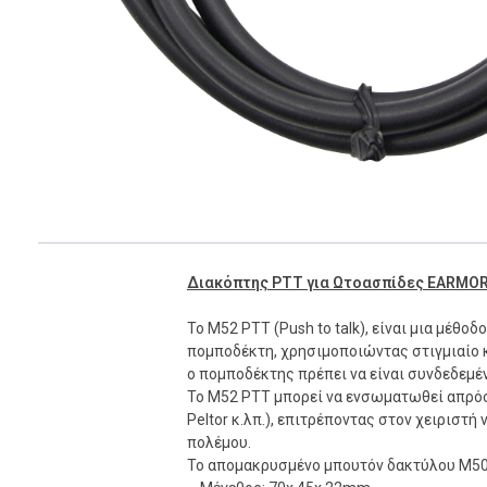
Διακόπτης PTT για Ωτοασπίδες EARMOR,
Το M52 PTT (Push to talk), είναι μια μέθ
πομποδέκτη, χρησιμοποιώντας στιγμιαίο κ
ο πομποδέκτης πρέπει να είναι συνδεδεμέν
Το M52 PTT μπορεί να ενσωματωθεί απρό
Peltor κ.λπ.), επιτρέποντας στον χειριστ
πολέμου.
Το απομακρυσμένο μπουτόν δακτύλου M50 