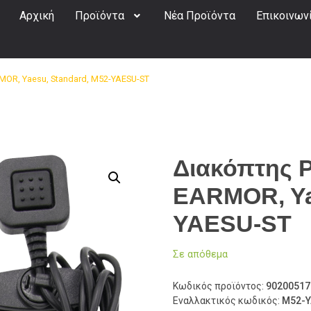
Αρχική
Προϊόντα
Νέα Προϊόντα
Επικοινων
OR, Yaesu, Standard, M52-YAESU-ST
Διακόπτης 
EARMOR, Ya
YAESU-ST
Σε απόθεμα
Κωδικός προϊόντος:
90200517
Εναλλακτικός κωδικός:
M52-Y