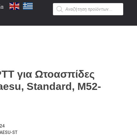
ία
PTT για Ωτοασπίδες
esu, Standard, M52-
24
AESU-ST