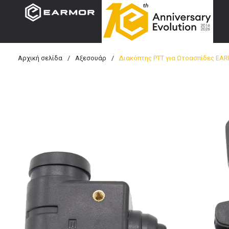
Αρχική σελίδα
/
Αξεσουάρ
/
Διακόπτης PTT για Ωτοασπίδες EARM