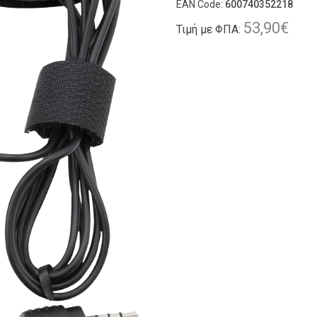
EAN Code:
600740352218
53,90
€
Τιμή με ΦΠΑ: